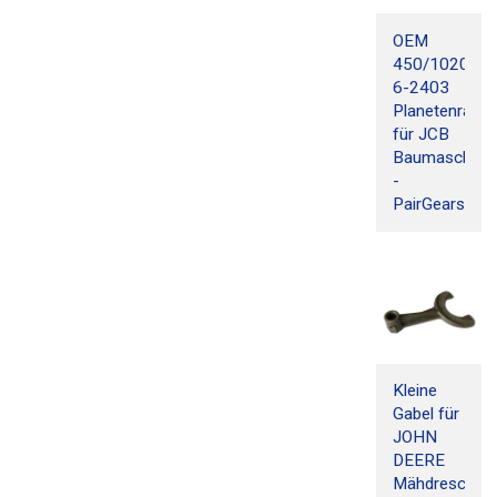
OEM
450/10205-
6-2403
Planetenradsa
für JCB
Baumaschine
-
PairGears
Kleine
Gabel für
JOHN
DEERE
Mähdrescher