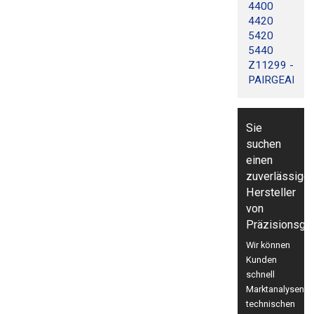
4400
4420
5420
5440
Z11299 -
PAIRGEARS
Sie
suchen
einen
zuverlässige
Hersteller
von
Präzisionsge
Wir können
Kunden
schnell
Marktanalysen,
technischen