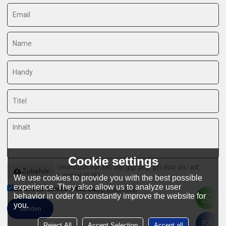
Cookie settings
Unterstützt nur .rar/.zip/.jpg/.png/.gif/.doc/.xls/.pdf,
Zubehör
maximal 20 MB
We use cookies to provide you with the best possible
experience. They also allow us to analyze user
Stimme ich Service-Artikel zu,
Service-Artikel
behavior in order to constantly improve the website for
you.
Senden
Reject All
Accept Selection
Accept all