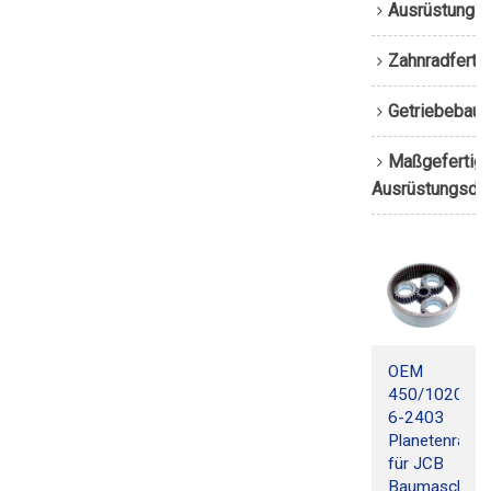
Ausrüstungs
Zahnradferti
Getriebebau
Maßgefertigt
Ausrüstungsdi
OEM
450/10205-
6-2403
Planetenradsa
für JCB
Baumaschine