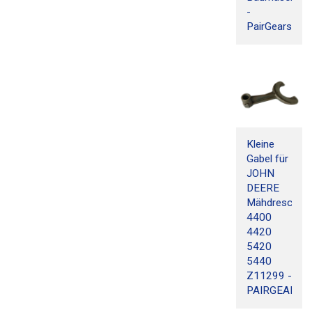
-
PairGears
Kleine
Gabel für
JOHN
DEERE
Mähdrescher
4400
4420
5420
5440
Z11299 -
PAIRGEARS