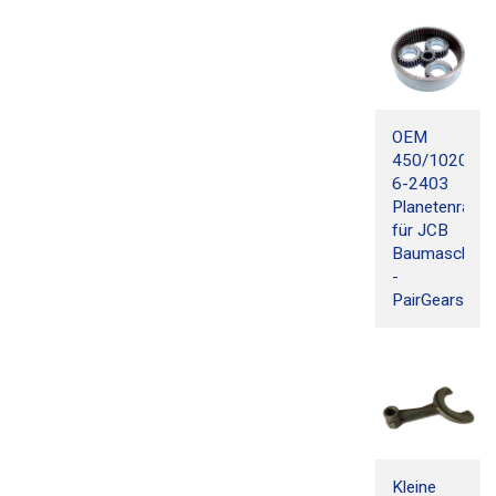
OEM
450/10205-
6-2403
Planetenradsa
für JCB
Baumaschine
-
PairGears
Kleine