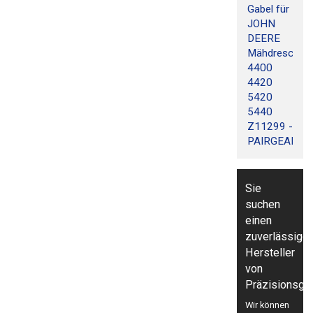
Gabel für
JOHN
DEERE
Mähdrescher
4400
4420
5420
5440
Z11299 -
PAIRGEARS
Sie
suchen
einen
zuverlässige
Hersteller
von
Präzisionsge
Wir können