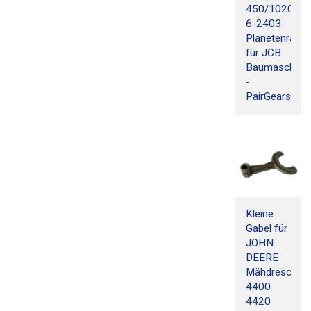
450/10205-
6-2403
Planetenradsa
für JCB
Baumaschine
-
PairGears
Kleine
Gabel für
JOHN
DEERE
Mähdrescher
4400
4420