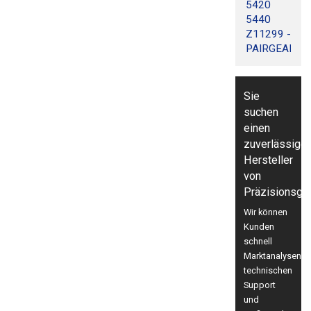
5420
5440
Z11299 -
PAIRGEARS
Sie
suchen
einen
zuverlässige
Hersteller
von
Präzisionsge
Wir können
Kunden
schnell
Marktanalysen,
technischen
Support
und